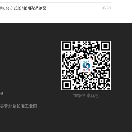
10-29
的6台立式长轴消防涡轮泵
et
加微信 享优惠
芙蓉北路长湘工业园