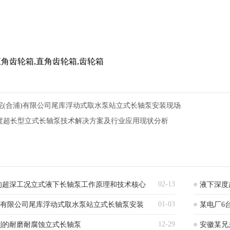
角齿轮箱,直角齿轮箱,齿轮箱
泥(合浦)有限公司尾库浮动式取水泵站立式长轴泵安装现场
度超长型立式长轴泵技术解决方案及行业应用现状分析
02-13
的超深工况立式液下长轴泵工作原理和技术核心
液下深度
01-03
)有限公司尾库浮动式取水泵站立式长轴泵安装
某电厂6
12-29
制的耐磨耐腐蚀立式长轴泵
安徽某兄