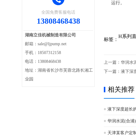
运行。
全国免费客服电话
13808468438
湖南立佳机械制造有限公司
H系列直
标签：
邮箱：sale@ljpump.net
手机：18507312158
电话：13808468438
上一篇：
华润水
地址：湖南省长沙市芙蓉北路长湘工
下一篇：
液下深
业园
相关推荐
液下深度超长
华润水泥(合浦
现场
天津某客户定