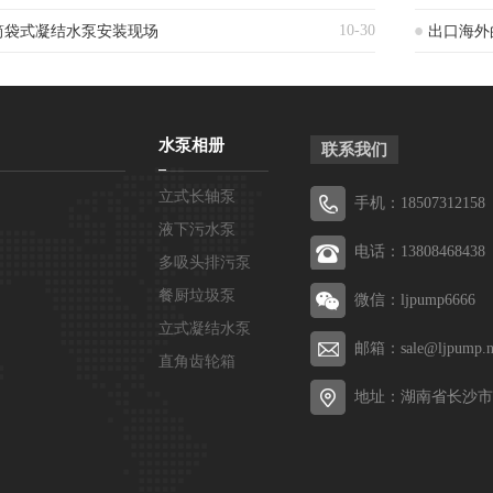
10-30
筒袋式凝结水泵安装现场
出口海外
水泵相册
联系我们
立式长轴泵
手机：18507312158
液下污水泵
电话：13808468438
多吸头排污泵
餐厨垃圾泵
微信：ljpump6666
立式凝结水泵
邮箱：sale@ljpump.n
直角齿轮箱
地址：湖南省长沙市