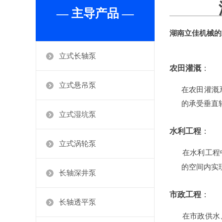
— 主导产品 —
湖南立佳机械的
立式长轴泵
农田灌溉
‌：
立式悬吊泵
在农田灌溉
的承受垂直
立式湿坑泵
水利工程
‌：
立式涡轮泵
在水利工程
的空间内实
长轴深井泵
市政工程
‌：
长轴透平泵
在市政供水