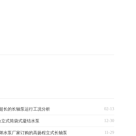
02-13
超长的长轴泵运行工况分析
12-30
台立式筒袋式凝结水泵
11-29
弟水泵厂家订购的高扬程立式长轴泵