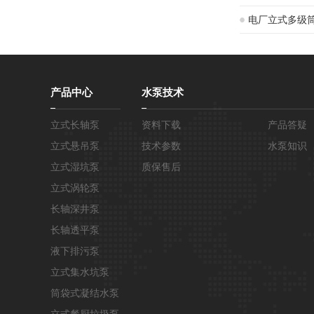
电厂立式多级
产品中心
水泵技术
立式长轴泵
资料下载
产品答疑
立式悬吊泵
技术参数
水泵知识
立式湿坑泵
质保售后
立式涡轮泵
长轴深井泵
长轴透平泵
液下排污泵
立式集水坑泵
筒袋式凝结水泵