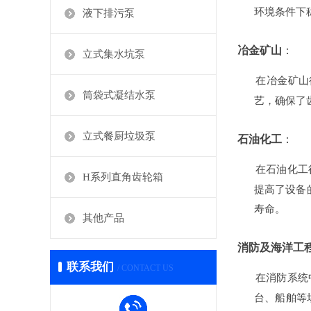
环境条件下
液下排污泵
冶金矿山
‌：
立式集水坑泵
在冶金矿山
筒袋式凝结水泵
艺，确保了
立式餐厨垃圾泵
石油化工
‌：
在石油化工
H系列直角齿轮箱
提高了设备
寿命。
其他产品
消防及海洋工
联系我们
/ CONTACT US
在消防系统
台、船舶等